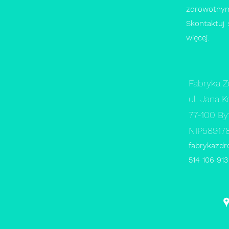
zdrowotnym
Skontaktuj 
więcej.
Fabryka Z
ul. Jana 
77-100 B
NIP58917
fabrykazd
514 106 913