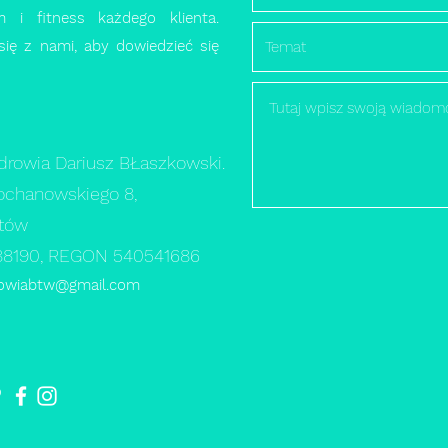
 i fitness każdego klienta.
się z nami, aby dowiedzieć się
drowia Dariusz BŁaszkowski.
Kochanowskiego 8,
ytów
88190, REGON 540541686
rowiabtw@gmail.com