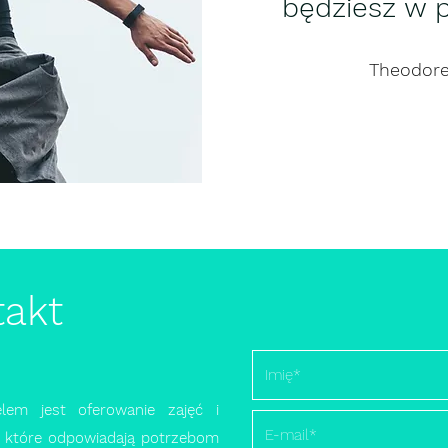
będziesz w p
Theodore
takt
lem jest oferowanie zajęć i
 które odpowiadają potrzebom