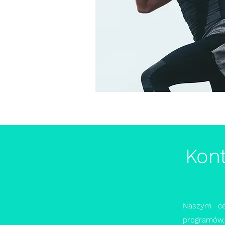
Kon
Naszym ce
programów,