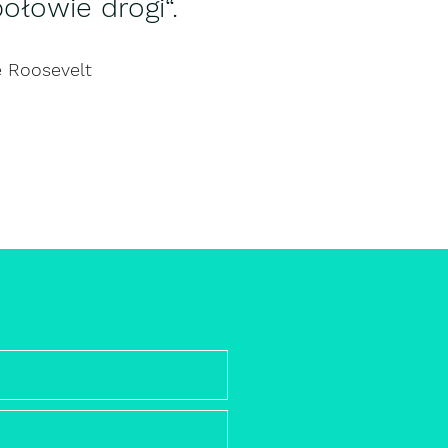
ołowie drogi“.
 Roosevelt