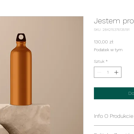
Jestem pr
SKU: 284215376135191
Cena
130,00 zł
Podatek w tym
Sztuk
*
Do
Info O Produkcie
Jestem szczegółow