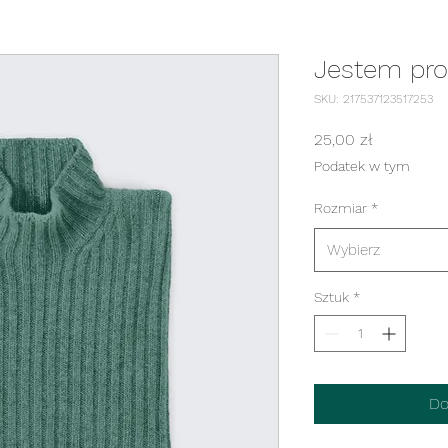
Jestem pr
SKU: 217537123517253
Cena
25,00 zł
Podatek w tym
Rozmiar
*
Wybierz
Sztuk
*
Do