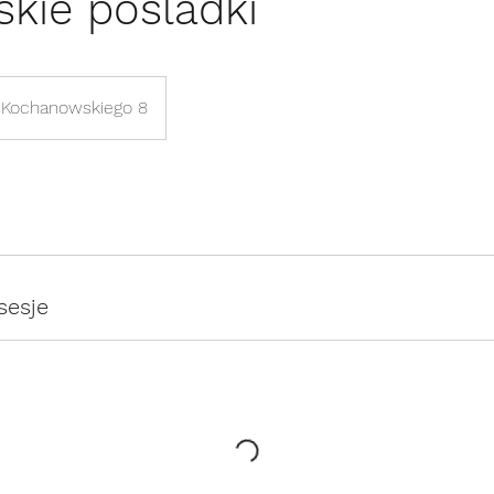
jskie pośladki
 Kochanowskiego 8
sesje