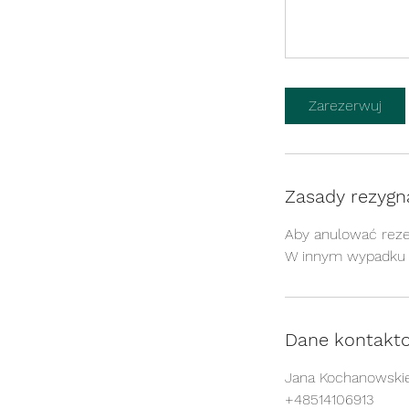
Zarezerwuj
Zasady rezygna
Aby anulować rezer
W innym wypadku z
Dane kontakt
Jana Kochanowskie
+48514106913