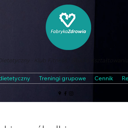
ietetyczny · Klub Fitness · Studio Kształtowani
dietetyczny
Treningi grupowe
Cennik
Re