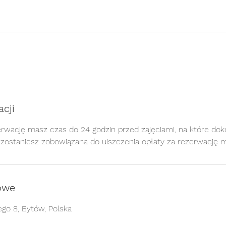
cji
wację masz czas do 24 godzin przed zajęciami, na które doko
ostaniesz zobowiązana do uiszczenia opłaty za rezerwację m
owe
go 8, Bytów, Polska